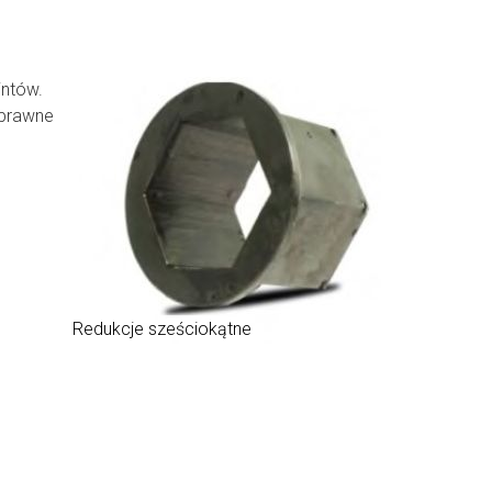
intów.
sprawne
Redukcje sześciokątne