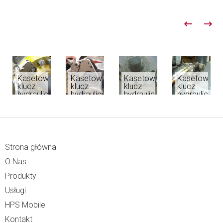
Kasetowy
Kasetowy
Kasetowy
Kasetowy
klucz
klucz
klucz
klucz
hydrauliczny
hydrauliczny
hydrauliczny
hydrauliczny
RTX
RTX
RTX
RTX
Strona główna
O Nas
Produkty
Usługi
HPS Mobile
Kontakt