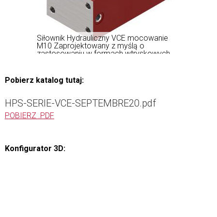
Siłownik Hydrauliczny VCE mocowanie
M10 Zaprojektowany z myślą o
zastosowaniu w formach wtryskowych,
zapewnia długotrwałą pracę przy dużej
dynamice ruchu i wysokiej częstotliwości
pracy
Pobierz katalog tutaj:
HPS-SERIE-VCE-SEPTEMBRE20.pdf
POBIERZ .PDF
Konfigurator 3D: