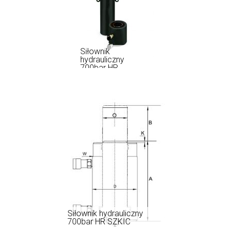
Siłownik
hydrauliczny
700bar HR
Wykorzystuje się je
w układach
hydraulicznych
maszyn, pojazdów,
urządzeń i
narzędzi, które
potrzebują dużej
mocy do
wykonywania
pracy (np.
dźwigów czy
podnośników)
Siłownik hydrauliczny
700bar HR SZKIC